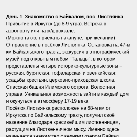
День 1. Знакомство с Байкалом, пос. Листвянка
Прибытие в Иркутск (до 8-9 утра). Встреча в
аэропорту или на ж/д вокзале.
(Можно также приехать накануне, при желании)
Отправление в посёлок Листвянка. Остановка на 47-м
км Байкальского тракта, экскурсия в этнографический
музей под открытым небом "Тальцы", в котором
представлены четыре историко-культурные зоны –
русская, бурятская, тофаларская и эвенкийская:
усадьбы крестьян, церковно-приходская школа,
Спасская башня Илимского острога, Волостная
управа. Уникальная возможность зайти в каждый дом
и окунуться в атмосферу 17-19 века.
Посёлок Листвянка расположен на 68-м км от
Иркутска по Байкальскому тракту, получил своё
название благодаря красивейшим лиственницам,
растущим на Лиственничном мысу. Именно здесь
начинается знакомство с великим озером Байкал.